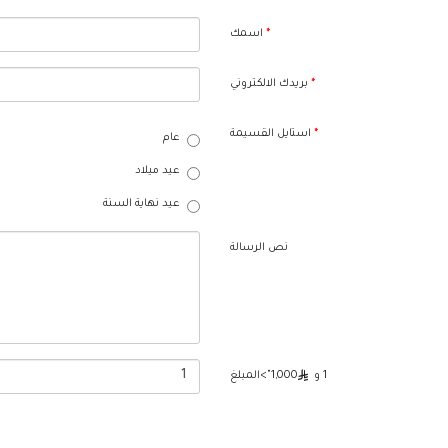
اسمك
بريدك الالكتروني
استايل القسيمة
عام
عيد ميلاد
عيد نهاية السنة
نص الرسالة
1 و
1,000">المبلغ