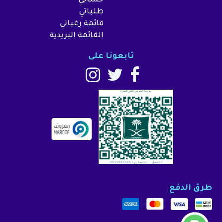
حسابي
طلباتي
قائمة رغباتي
القائمة البريدية
تابعونا على
طرق الدفع