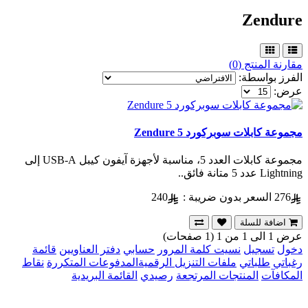
Zendure
مقارنة المنتج (0)
الفرز بواسطة:
عرض:
مجموعة كابلات سوبركورد 5 Zendure
مجموعة كابلات العدد 5، مناسبة لأجهزة آيفون كيبل USB-A إلى
Lightning عدد 5 متانة فائق..
276
السعر بدون ضريبة :
240
اضافة للسلة
عرض 1 الى 1 من 1 (1 صفحات)
دخول
تسجيل
نسيت كلمة المرور
حسابي
دفتر العناويين
قائمة
رغباتي
طلباتي
ملفات التنزيل الرقمية
المدفوعات المتكررة
نقاط
المكافآت
المنتجات المرتجعة
رصيدي
القائمة البريدية