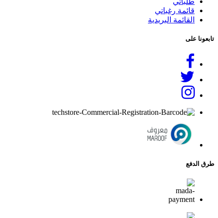
طلباتي
قائمة رغباتي
القائمة البريدية
تابعونا على
طرق الدفع