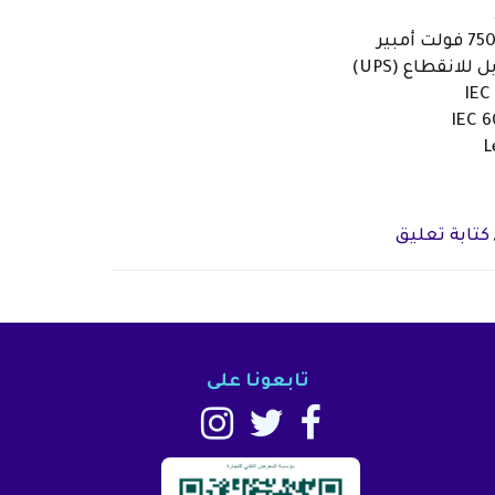
لانقطاع (UPS)
كتابة تعليق
تابعونا على