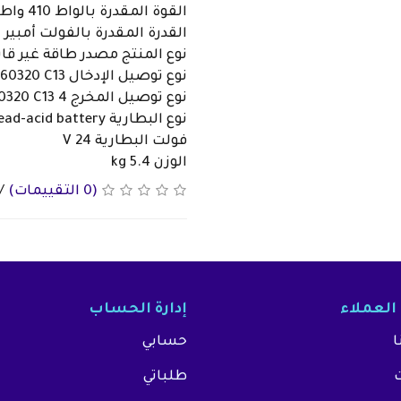
القوة المقدرة بالواط 410 واط
القدرة المقدرة بالفولت أمبير 750 فولت أمبير
نوع المنتج مصدر طاقة غير قابل ل
نوع توصيل الإدخال IEC 60320 C13
نوع توصيل المخرج 4 IEC 60320 C13
نوع البطارية Lead-acid battery
فولت البطارية V 24
الوزن 5.4 kg
(0 التقييمات)
/
العملاء
إدارة الحساب
ا
حسابي
طلباتي