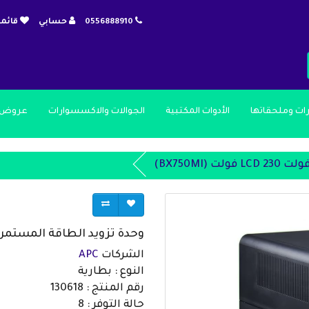
0556888910
حسابي
قائمة
رات وملحقاتها
الأدوات المكتبية
الجوالات والاكسسوارات
عروض 
وحدة تزويد الطاقة المستمرة UPS 750فولت LCD 230 فولت (750MI
الشركات
APC
النوع : بطارية
رقم المنتج : 130618
حالة التوفر : 8