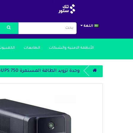
اللغة
الأنظمة الامنية والشبكات
الطابعات
الكمبيوت
وحدة تزويد الطاقة المستمرة UPS 750فولت LCD 230 فولت (BX750MI)