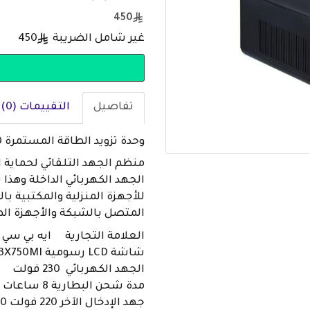
450
غير شامل الضريبة
450
تفاصيل
التقييمات (0)
وحدة تزويد الطاقة المستمرة UPS 750 فولت LCD 230 فولت (BX750MI)
منظم الجهد التلقائي لحماية 
الجهد الكهربائي الداخلة وهذا 
للأجهزة المنزلية والمكتبية بال
المتصل بالشبكة والأجهزة الط
العلامة التجارية ايه بي سي
شاشة LCD رسومية BX750MI
الجهد الكهربائي 230 فولت
مدة شحن البطارية 8 ساعات
جهد الإدخال الآخر 220 فولت 240 فولت