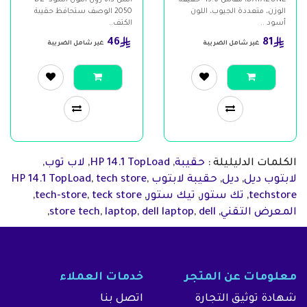
الوزن، متعددة الجيوب، اللون
2050 الوصف ستحافظ حقيبة
أسود ..
الكتف..
46
81
غير شامل الضريبة
غير شامل الضريبة
الكلمات الدليليلة :
حقيبة
,
HP 14.1 TopLoad
,
لاب توب
,
لابتوب ديل
,
ديل
,
حقيبة لابتوب HP 14.1 TopLoad
,
tech store
,
techstore
,
تك ستور
,
تيك ستور
,
teck store
,
tech-store
,
المعرض التقني
,
dell
,
dell laptop
,
laptop
,
store tech
,
معلومات عن المتجر
خدمات العملاء
شهادة توثيق التجارة
اتصل بنا