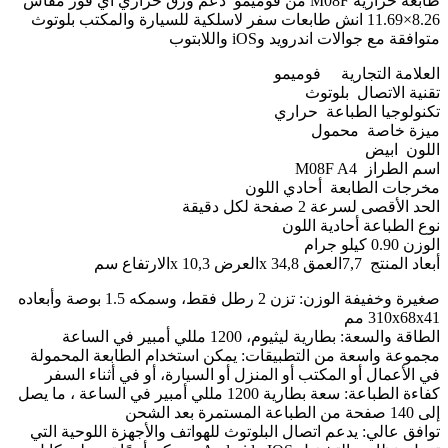
طابعة حرارية M08F من فوميمو دعم ورق حراري أي فور مقاس
8.26×11.69 انش طابعات سفر لاسلكية للسيارة والمكتب بلوتوث
متوافقة مع جوالات اندرويد وiOS واللابتوب
العلامة التجارية فوميمو
تقنية الاتصال بلوتوث
تكنولوجيا الطباعة حراري
ميزة خاصة محمول
اللون ابيض
اسم الطراز M08F A4
مخرجات الطابعة أحادي اللون
الحد الأقصى لسرعة 2 صفحة لكل دقيقة
نوع الطباعة أحادية اللون
الوزن 0.90 كيلو جرام
أبعاد المنتج 7,7العمق x 34,8العرض x 10,3الارتفاع سم
صغيرة وخفيفة الوزن: تزن 2 رطل فقط، وسمكه 1.5 بوصة وأبعاده
310x68x41 مم
الطاقة والسعة: بطارية ليثيوم، 1200 مللي أمبير في الساعة
مجموعة واسعة من التطبيقات: يمكن استخدام الطابعة المحمولة
في الأعمال أو المكتب أو المنزل أو السيارة، أو في أثناء السفر
كفاءة الطباعة: سعة بطارية 1200 مللي أمبير في الساعة ، ما يصل
إلى 140 صفحة من الطباعة المستمرة بعد الشحن
توافق عالي: يدعم اتصال البلوتوث للهواتف والأجهزة اللوحية التي