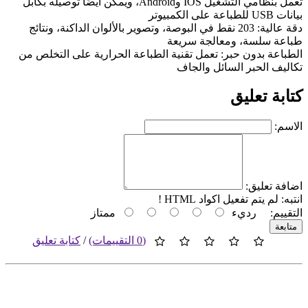
تعمل بنظامي التشغيل IOS وAndroid، ويمكن أيضًا توصيله بكابل
بيانات USB للطباعة على الكمبيوتر
دقة عالية: 203 نقط في البوصة، وتصوير بالألوان الداكنة، ونتائج
طباعة سلسة، ومعالجة سريعة
الطباعة بدون حبر: تعمل تقنية الطباعة الحرارية على التخلص من
تكاليف الحبر السائل والجاف
كتابة تعليق
الاسم:
اضافة تعليق:
انتبه:
لم يتم تفعيل اكواد HTML !
التقييم:
رديء
ممتاز
متابعة
(0 التقييمات)
/
كتابة تعليق